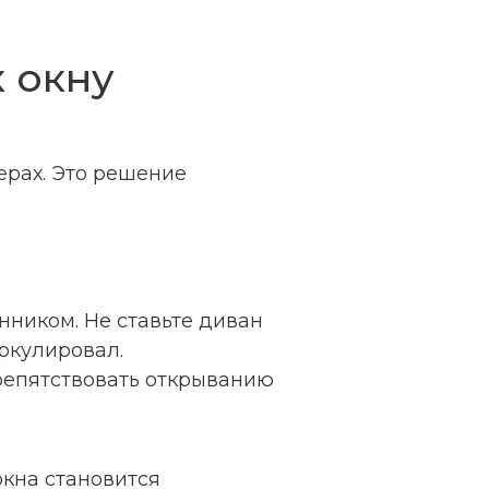
к окну
ерах. Это решение
ником. Не ставьте диван
иркулировал.
репятствовать открыванию
окна становится