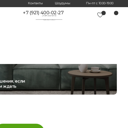
Контакты
Шоурумы
Пн-пт с 10.00-19.00
+7 (921) 400-02-27
Заказать
звонок
шения, если
и ждать