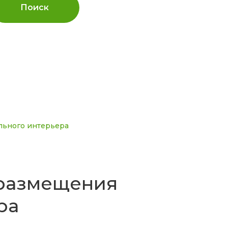
Поиск
ального интерьера
 размещения
ра