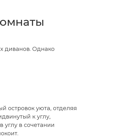
комнаты
х диванов. Однако
й островок уюта, отделяя
идвинутый к углу,
в углу в сочетании
окоит.