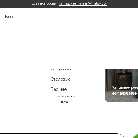
Есть вопросы?
Напишите нам в WhatsApp
Аксессуары
Пуфы и
Блог
банкетки
 и
Подушки
в
Лежанки для животных
Смотреть
все
Стулья
Столовые
Готовые ре
Барные
нет времен
Смотреть
все