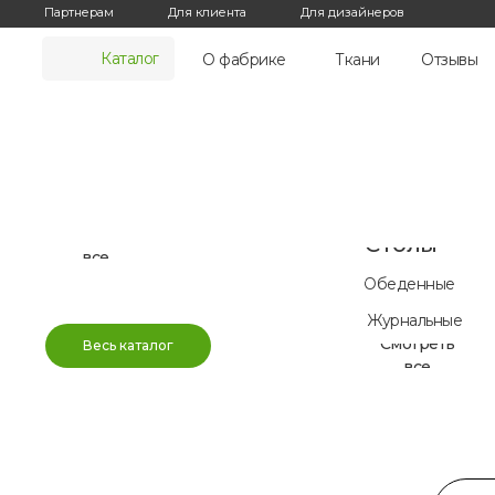
Партнерам
Для клиента
Для дизайнеров
Диваны
Кровати
Каталог
Коллекция
О фабрике
Ткани
Отзывы
Взрослые
диванов
Для детей
Прямые диваны
подростко
Смотреть
Угловые диваны
все
Модульные диваны
Smart диваны
Смотреть
Столы
все
Обеденные
Журнальные
Смотреть
Весь каталог
все