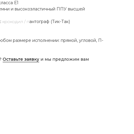
ласса Е1
емни и высокоэластичный ППУ высшей
:
крокодил
/ п
антограф (Тик-Так)
юбом размере исполнении: прямой, угловой, П-
?
Оставьте заявку
и мы предложим вам