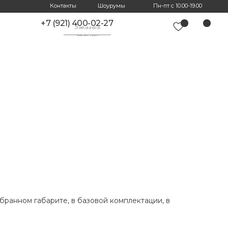
Контакты
Шоурумы
Пн-пт с 10.00-19.00
+7 (921) 400-02-27
Заказать
звонок
бранном габарите, в базовой комплектации, в