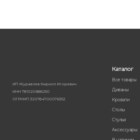
Каталог
Все товары
ИП Журавлев Кирилл Игоревич
Диваны
ИНН 781020688250
ОГРНИП 320784700076352
Кровати
Столы
Стулья
Аксессуары
В наличии