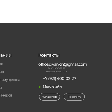
пании
Контакты
ке
office.divankin@gmail.com
Вопросы и
ио
предложения
+7 (921) 400-02-27
еимущества
Мы онлайн:
а
айнеров
WhatsApp
Telegram
ы