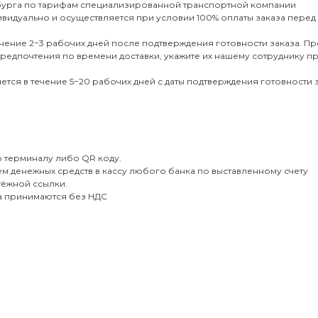
рбурга по тарифам специализированной транспортной компании
дивидуально и осуществляется при условии 100% оплаты заказа перед
чение 2−3 рабочих дней после подтверждения готовности заказа. Пре
ь предпочтения по времени доставки, укажите их нашему сотруднику п
ся в течение 5−20 рабочих дней с даты подтверждения готовности з
 терминалу либо QR коду.
м денежных средств в кассу любого банка по выставленному счету
тёжной ссылки.
та принимаются без НДС