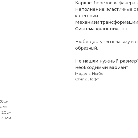
Каркас:
березовая фанера к
Наполнение:
эластичные р
категории
Механизм трансформации
Система хранения:
нет
Нюбе доступен к заказу в л
образный.
Не нашли нужный размер
необходимый вариант
Модель: Нюбе
Стиль: Лофт
 20см
20см
и 20см
и 30см