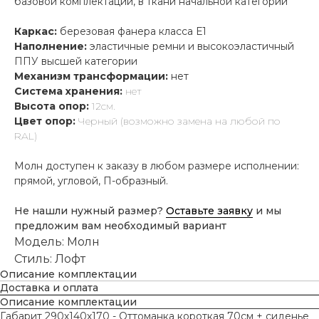
базовой комплектации, в ткани начальной категории
Каркас:
березовая фанера класса Е1
Наполнение:
эластичные ремни и высокоэластичный
ППУ высшей категории
Механизм трансформации:
нет
Система хранения:
нет
Высота опор:
12см.
Цвет опор:
Черный (возможно замена на любой по
RAL)
Молн доступен к заказу в любом размере исполнении:
прямой, угловой, П-образный.
Не нашли нужный размер?
Оставьте заявку
и мы
предложим вам необходимый вариант
Модель: Молн
Стиль: Лофт
Описание комплектации
Доставка и оплата
Описание комплектации
Габарит 290х140х170 - Оттоманка короткая 70см + сиденье