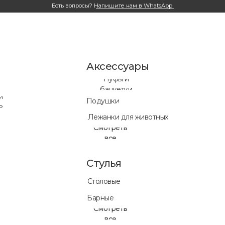
Есть вопросы?
Напишите нам в WhatsApp
Аксессуары
Пуфы и
банкетки
и
Подушки
в
Лежанки для животных
Смотреть
все
Стулья
Столовые
Готовые ре
Барные
нет времен
Смотреть
все