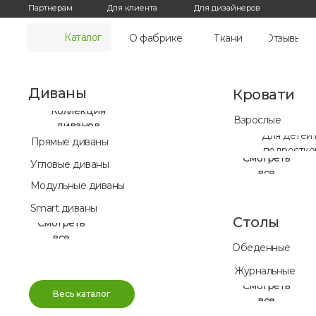
Для дизайнеров
Партнерам
Для клиента
Каталог
О фабрике
Ткани
Отзывы
Диваны
Кровати
Коллекция
Взрослые
диванов
Для детей 
Прямые диваны
подростко
Смотреть
Угловые диваны
все
Модульные диваны
Smart диваны
Столы
Смотреть
все
Обеденные
Журнальные
Смотреть
Весь каталог
все