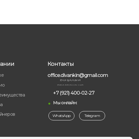
пании
Контакты
ке
office.divankin@gmail.com
Вопросы и
ио
предложения
+7 (921) 400-02-27
еимущества
Мы онлайн:
а
айнеров
WhatsApp
Telegram
ы