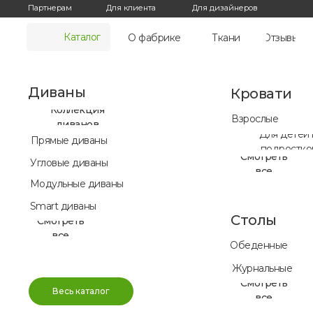
Для дизайнеров
Партнерам
Для клиента
Каталог
О фабрике
Ткани
Отзывы
Диваны
Кровати
Коллекция
Взрослые
диванов
Для детей 
Прямые диваны
подростко
Смотреть
Угловые диваны
все
Модульные диваны
Smart диваны
Столы
Смотреть
все
Обеденные
Журнальные
Смотреть
Весь каталог
все