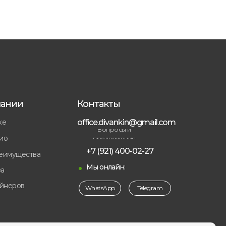
пании
Контакты
ке
office.divankin@gmail.com
Вопросы и
ио
предложения
+7 (921) 400-02-27
еимущества
Мы онлайн:
а
айнеров
WhatsApp
Telegram
ы