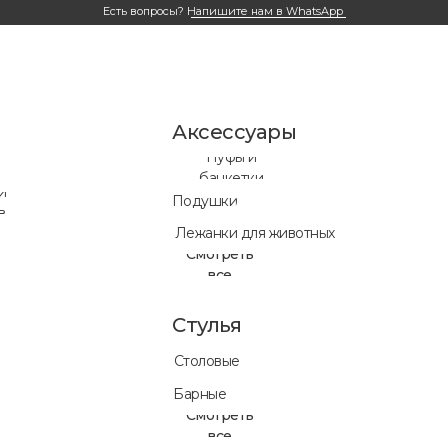
Есть вопросы?
Напишите нам в WhatsApp
Аксессуары
Пуфы и
банкетки
и
Подушки
в
Лежанки для животных
Смотреть
все
Стулья
Столовые
Готовые ре
Барные
нет времен
Смотреть
все