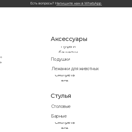
Есть вопросы?
Напишите нам в WhatsApp
Аксессуары
Пуфы и
банкетки
и
Подушки
в
Лежанки для животных
Смотреть
все
Стулья
Столовые
Готовые ре
Барные
нет времен
Смотреть
все