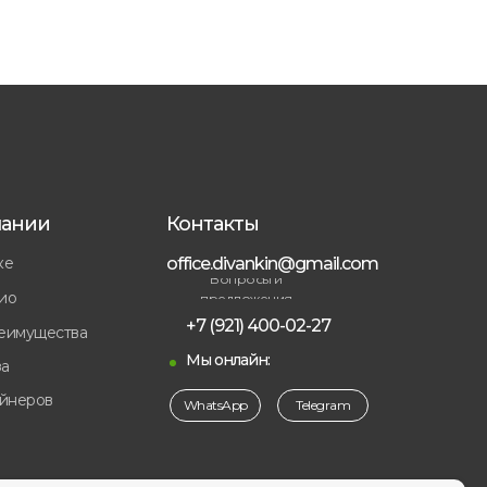
пании
Контакты
ке
office.divankin@gmail.com
Вопросы и
ио
предложения
+7 (921) 400-02-27
еимущества
Мы онлайн:
а
айнеров
WhatsApp
Telegram
ы