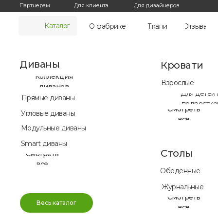
Для дизайнеров
Партнерам
Для клиента
Каталог
О фабрике
Ткани
Отзывы
Диваны
Кровати
Коллекция
Взрослые
диванов
Для детей 
Прямые диваны
подростко
Смотреть
Угловые диваны
все
Модульные диваны
Smart диваны
Столы
Смотреть
все
Обеденные
Журнальные
Смотреть
Весь каталог
все