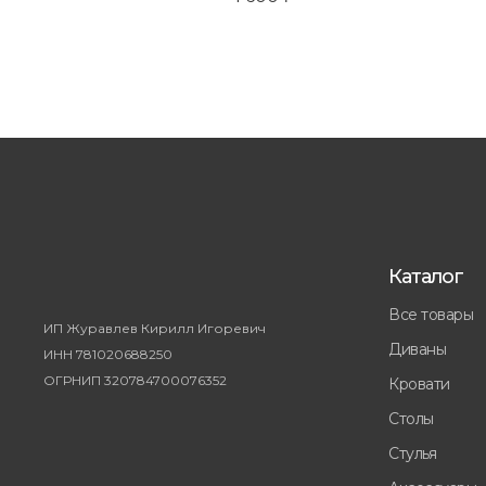
Каталог
Все товары
ИП Журавлев Кирилл Игоревич
Диваны
ИНН 781020688250
ОГРНИП 320784700076352
Кровати
Столы
Стулья