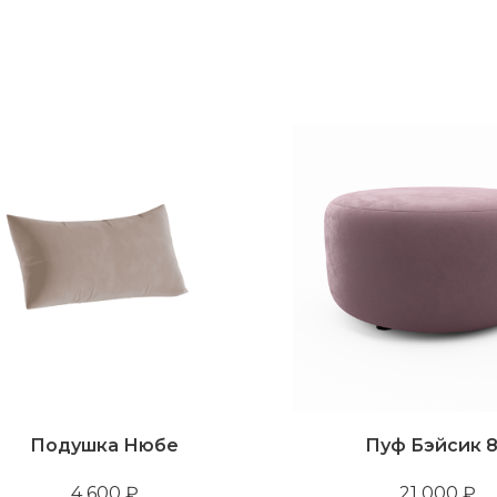
Подушка Нюбе
Пуф Бэйсик 
4 600
₽
21 000
₽