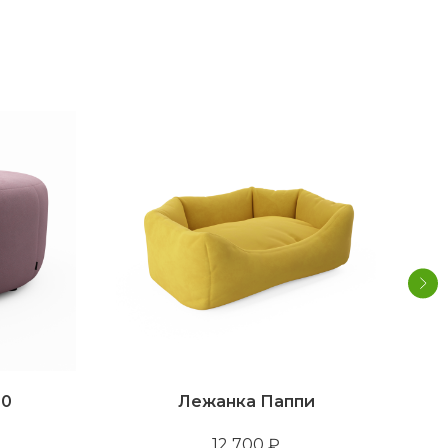
80
Лежанка Паппи
12 700
₽