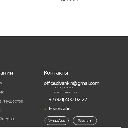
пании
Контакты
ке
office.divankin@gmail.com
Вопросы и
ио
предложения
+7 (921) 400-02-27
еимущества
Мы онлайн:
а
айнеров
WhatsApp
Telegram
ы