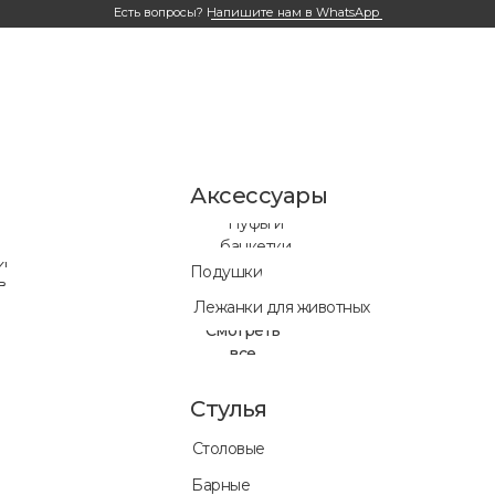
Есть вопросы?
Напишите нам в WhatsApp
Аксессуары
Пуфы и
банкетки
и
Подушки
в
Лежанки для животных
Смотреть
все
Стулья
Столовые
Готовые ре
Барные