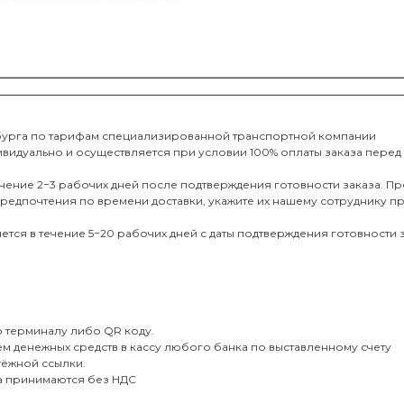
рбурга по тарифам специализированной транспортной компании
дивидуально и осуществляется при условии 100% оплаты заказа перед
чение 2−3 рабочих дней после подтверждения готовности заказа. Пре
ь предпочтения по времени доставки, укажите их нашему сотруднику п
ся в течение 5−20 рабочих дней с даты подтверждения готовности з
 терминалу либо QR коду.
м денежных средств в кассу любого банка по выставленному счету
тёжной ссылки.
та принимаются без НДС