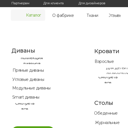
Для дизайнеров
Партнерам
Для клиента
Каталог
О фабрике
Ткани
Отзывы
Диваны
Кровати
Коллекция
Взрослые
диванов
Для детей 
Прямые диваны
подростко
Смотреть
Угловые диваны
все
Модульные диваны
Smart диваны
Столы
Смотреть
все
Обеденные
Журнальные