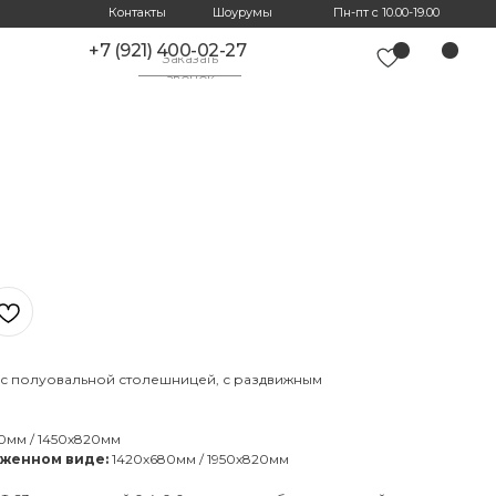
Контакты
Шоурумы
Пн-пт с 10.00-19.00
+7 (921) 400-02-27
Заказать
звонок
с полуовальной столешницей, с раздвижным
0мм / 1450х820мм
оженном виде:
1420х680мм / 1950х820мм