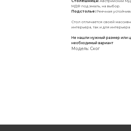
Столешница:
Австрийский МДФ
МДФ под эмаль, на выбор.
Подстолье:
Реечная устойчив
Стол отличается своей массивн
интерьера, так и для интерьера
Не нашли нужный размер или 
необходимый вариант
Модель: Ског