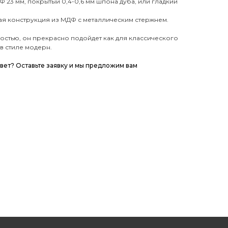
 23 мм, покрытый 0,4-0,6 мм шпона дуба, или гладкий
ая конструкция из МДФ с металлическим стержнем.
остью, он прекрасно подойдет как для классического
 в стиле модерн.
цвет?
Оставьте заявку
и мы предложим вам