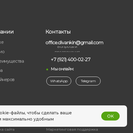
пании
Контакты
ке
office.divankin@gmail.com
Вопросы и
ио
предложения
+7 (921) 400-02-27
еимущества
Мы онлайн:
а
айнеров
WhatsApp
Telegram
ы
okie-файлы, чтобы сделать ваше
OK
м максимально удобным
а сайта
Маркетинговая поддержка