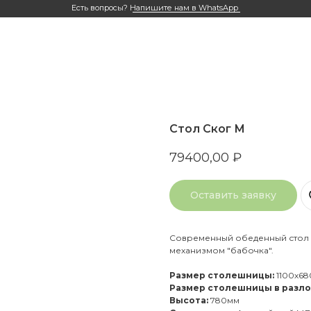
Есть вопросы?
Напишите нам в WhatsApp
Стол Ског М
79400,00
₽
Оставить заявку
Современный обеденный стол 
механизмом "бабочка".
Размер столешницы:
1100х68
Размер столешницы в разл
Высота:
780мм