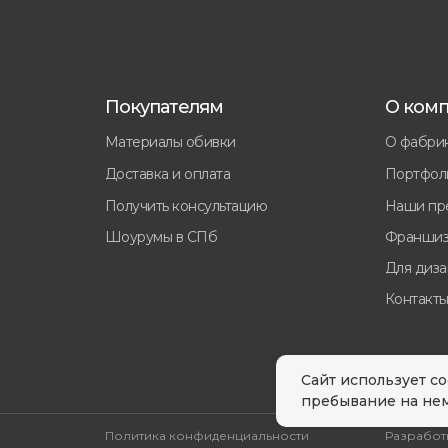
Покупателям
О ком
Материалы обивки
О фабри
Доставка и оплата
Портфол
Получить консультацию
Наши пр
Шоурумы в СПб
Франшиз
Для диз
Контакт
Сайт использует co
пребывание на не
Политика конфиденциальности
Разработк