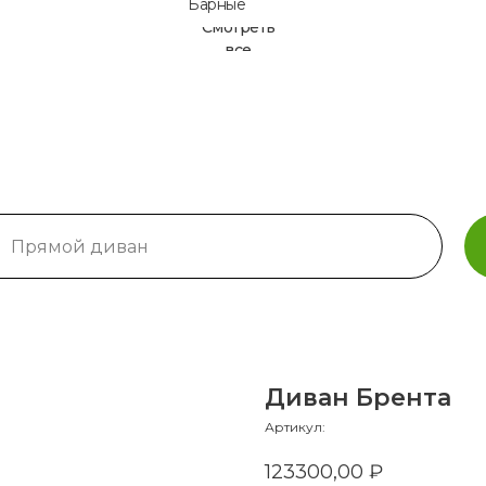
Барные
нет времен
Смотреть
все
Диван Брента
Артикул:
123300,00
₽