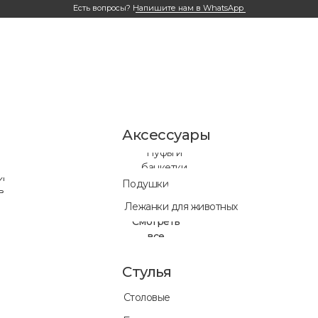
Есть вопросы?
Напишите нам в WhatsApp
Аксессуары
Пуфы и
банкетки
и
Подушки
в
Лежанки для животных
Смотреть
все
Стулья
Столовые
Готовые ре