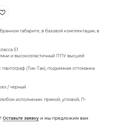
бранном габарите, в базовой комплектации, в
ласса Е1
емни и высокоэластичный ППУ высшей
:
пантограф (Тик-Так), подъемная оттоманка
рех / черный
 любом исполнении: прямой, угловой, П-
?
Оставьте заявку
и мы предложим вам