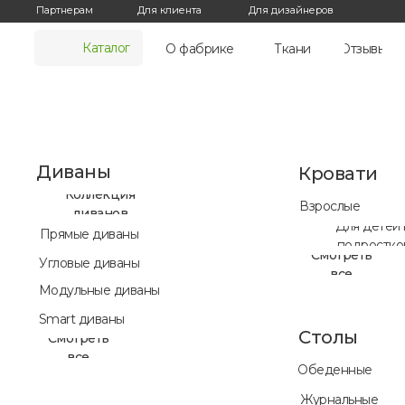
Для дизайнеров
Партнерам
Для клиента
Каталог
О фабрике
Ткани
Отзывы
Диваны
Кровати
Коллекция
Взрослые
диванов
Для детей 
Прямые диваны
подростко
Смотреть
Угловые диваны
все
Модульные диваны
Smart диваны
Столы
Смотреть
все
Обеденные
Журнальные