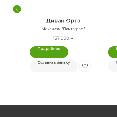
о
Диван Орта
катной"
Механизм "Пантограф"
137 900
₽
Подробнее
Оставить заявку