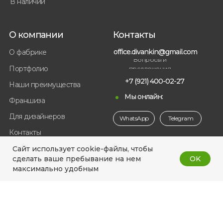
В наличии
О компании
Контакты
office.divankin@gmail.com
О фабрике
Вопросы и
Портфолио
предложения
+7 (921) 400-02-27
Наши преимущества
Мы онлайн:
Франшиза
Для дизайнеров
WhatsApp
Telegram
Контакты
Сайт использует cookie-файлы, чтобы
OK
сделать ваше пребывание на нем
ИП Журавлев Кирилл Игоревич
максимально удобным
ИНН 781020688250
ОГРНИП 320784700076352
Политика
конфиденциальности