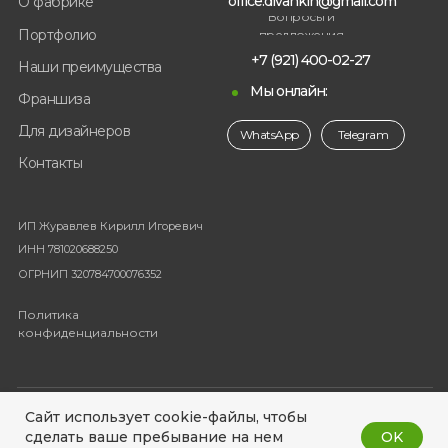
office.divankin@gmail.com
О фабрике
Вопросы и
Портфолио
предложения
+7 (921) 400-02-27
Наши преимущества
Мы онлайн:
Франшиза
Для дизайнеров
WhatsApp
Telegram
Контакты
ИП Журавлев Кирилл Игоревич
ИНН 781020688250
ОГРНИП 320784700076352
Политика
конфиденциальности
© 2023-2025 Фабрика мебели Divankin
Сайт использует cookie-файлы, чтобы
OK
сделать ваше пребывание на нем
Разработка сайта