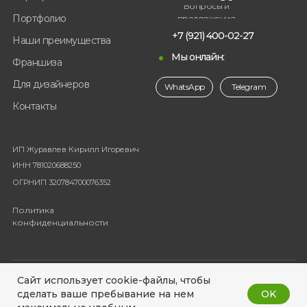
Вопросы и
Портфолио
предложения
+7 (921) 400-02-27
Наши преимущества
Мы онлайн:
Франшиза
Для дизайнеров
WhatsApp
Telegram
Контакты
ИП Журавлев Кирилл Игоревич
ИНН 781020688250
ОГРНИП 320784700076352
Политика
конфиденциальности
© 2023-2025 Фабрика мебели Divankin
Сайт использует cookie-файлы, чтобы
OK
сделать ваше пребывание на нем
Разработка сайта