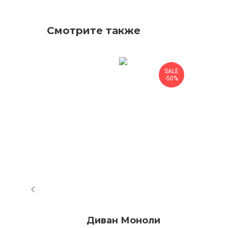
Смотрите также
SALE
-50%
кидз
Диван Моноли