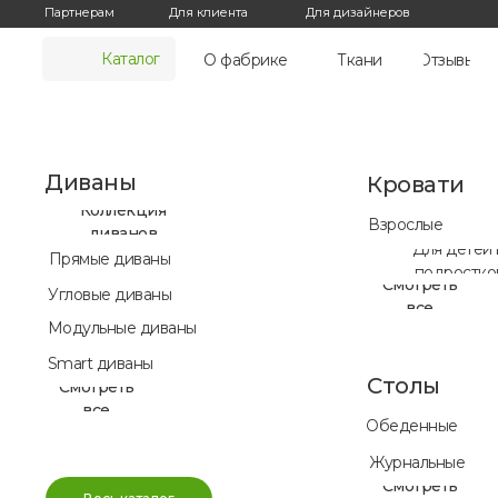
Для дизайнеров
Партнерам
Для клиента
Каталог
О фабрике
Ткани
Отзывы
Диваны
Кровати
Коллекция
Взрослые
диванов
Для детей 
Прямые диваны
подростко
Смотреть
Угловые диваны
все
Модульные диваны
Smart диваны
Столы
Смотреть
все
Обеденные
Журнальные
Смотреть