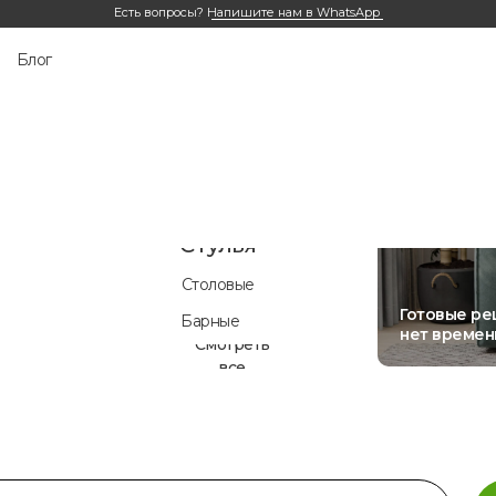
Есть вопросы?
Напишите нам в WhatsApp
Аксессуары
Пуфы и
Блог
банкетки
 и
Подушки
в
Лежанки для животных
Смотреть
все
Стулья
Столовые
Готовые ре
Барные
нет времен
Смотреть
все