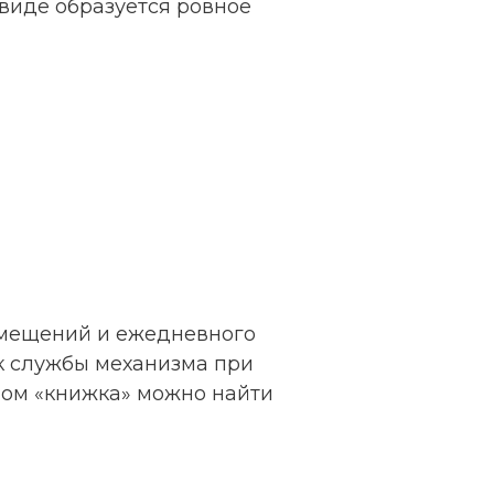
 виде образуется ровное
омещений и ежедневного
к службы механизма при
мом «книжка» можно найти