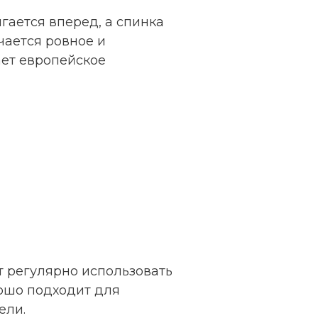
гается вперед, а спинка
чается ровное и
ает европейское
т регулярно использовать
рошо подходит для
ели.