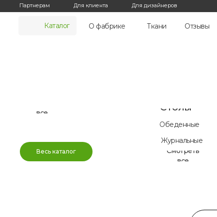
Партнерам
Для клиента
Для дизайнеров
Диваны
Кровати
Каталог
Коллекция
О фабрике
Ткани
Отзывы
Взрослые
диванов
Для детей
Прямые диваны
подростко
Смотреть
Угловые диваны
все
Модульные диваны
Smart диваны
Смотреть
Столы
все
Обеденные
Журнальные
Смотреть
Весь каталог
все