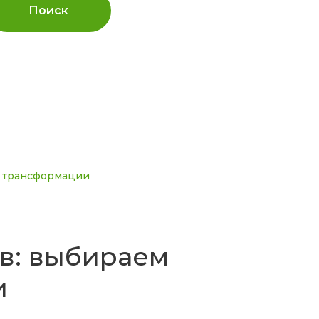
Поиск
у трансформации
в: выбираем
и