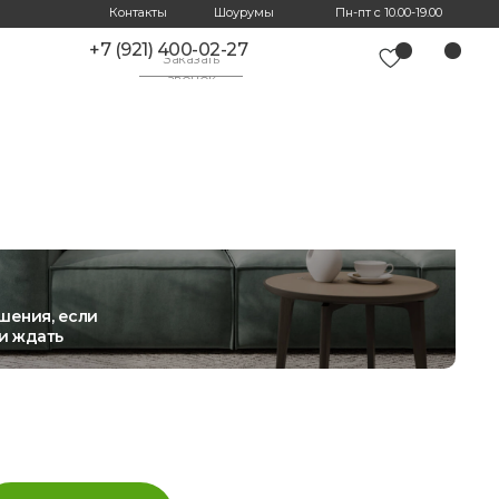
Контакты
Шоурумы
Пн-пт с 10.00-19.00
+7 (921) 400-02-27
Заказать
звонок
шения, если
и ждать